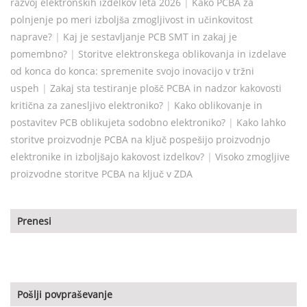
razvoj elektronskih izdelkov leta 2026
|
Kako PCBA za
polnjenje po meri izboljša zmogljivost in učinkovitost
naprave?
|
Kaj je sestavljanje PCB SMT in zakaj je
pomembno?
|
Storitve elektronskega oblikovanja in izdelave
od konca do konca: spremenite svojo inovacijo v tržni
uspeh
|
Zakaj sta testiranje plošč PCBA in nadzor kakovosti
kritična za zanesljivo elektroniko?
|
Kako oblikovanje in
postavitev PCB oblikujeta sodobno elektroniko?
|
Kako lahko
storitve proizvodnje PCBA na ključ pospešijo proizvodnjo
elektronike in izboljšajo kakovost izdelkov?
|
Visoko zmogljive
proizvodne storitve PCBA na ključ v ZDA
Prenesi
Pošlji povpraševanje