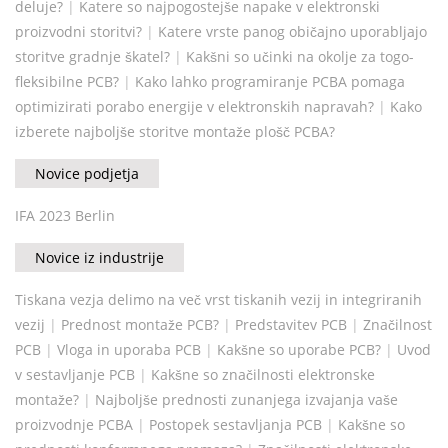
deluje?
|
Katere so najpogostejše napake v elektronski
proizvodni storitvi?
|
Katere vrste panog običajno uporabljajo
storitve gradnje škatel?
|
Kakšni so učinki na okolje za togo-
fleksibilne PCB?
|
Kako lahko programiranje PCBA pomaga
optimizirati porabo energije v elektronskih napravah?
|
Kako
izberete najboljše storitve montaže plošč PCBA?
Novice podjetja
IFA 2023 Berlin
Novice iz industrije
Tiskana vezja delimo na več vrst tiskanih vezij in integriranih
vezij
|
Prednost montaže PCB?
|
Predstavitev PCB
|
Značilnost
PCB
|
Vloga in uporaba PCB
|
Kakšne so uporabe PCB?
|
Uvod
v sestavljanje PCB
|
Kakšne so značilnosti elektronske
montaže?
|
Najboljše prednosti zunanjega izvajanja vaše
proizvodnje PCBA
|
Postopek sestavljanja PCB
|
Kakšne so