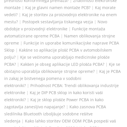
prednosti konformnega premaza?
|
Značilnosti elektronske
montaže
|
Kaj je glavni namen montaže PCB?
|
Kaj morate
vedeti?
|
Kaj je storitev za proizvodnjo elektronike na enem
mestu?
|
Postopek sestavljanja tiskanega vezja
|
Novo
obdobje v proizvodnji elektronike
|
Funkcije montaža
avtomatizirane opreme PCBA
|
Namen oblikovanja strojne
opreme
|
Funkcije in uporabe komunikacijske naprave PCBA
Sklop
|
Kakšne so aplikacije plošč PCBA v avtomobilskem
polju?
|
Kje se večinoma uporabljajo medicinske plošče
PCBA?
|
Kakšen je obseg aplikacije LED plošča PCBA?
|
Kje se
običajno uporablja oblikovanje strojne opreme?
|
Kaj je PCBA
in zakaj je bistvenega pomena v sodobni
elektroniki?
|
Prihodnost PCBA: Trendi oblikovanja industrije
elektronike
|
Kaj je DIP PCB sklop in kako koristi vaši
elektroniki?
|
Kaj je sklop plošče Power PCBA in kako
zagotavlja zanesljivo napajanje?
|
Kako zasnova PCBA
sledilnika Bluetooth izboljšuje sodobne rešitve
sledenja
|
Kako lahko storitev OEM ODM PCBA pospeši vaš