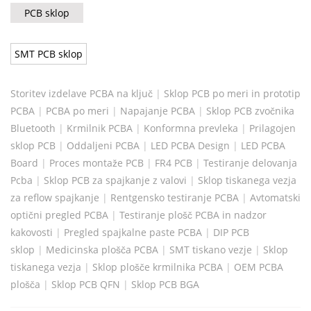
PCB sklop
SMT PCB sklop
Storitev izdelave PCBA na ključ
|
Sklop PCB po meri in prototip
PCBA
|
PCBA po meri
|
Napajanje PCBA
|
Sklop PCB zvočnika
Bluetooth
|
Krmilnik PCBA
|
Konformna prevleka
|
Prilagojen
sklop PCB
|
Oddaljeni PCBA
|
LED PCBA Design
|
LED PCBA
Board
|
Proces montaže PCB
|
FR4 PCB
|
Testiranje delovanja
Pcba
|
Sklop PCB za spajkanje z valovi
|
Sklop tiskanega vezja
za reflow spajkanje
|
Rentgensko testiranje PCBA
|
Avtomatski
optični pregled PCBA
|
Testiranje plošč PCBA in nadzor
kakovosti
|
Pregled spajkalne paste PCBA
|
DIP PCB
sklop
|
Medicinska plošča PCBA
|
SMT tiskano vezje
|
Sklop
tiskanega vezja
|
Sklop plošče krmilnika PCBA
|
OEM PCBA
plošča
|
Sklop PCB QFN
|
Sklop PCB BGA