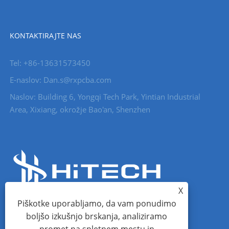
KONTAKTIRAJTE NAS
Tel: +86-13631573450
E-naslov: Dan.s@rxpcba.com
Naslov: Building 6, Yongqi Tech Park, Yintian Industrial
Area, Xixiang, okrožje Bao'an, Shenzhen
X
Piškotke uporabljamo, da vam ponudimo
boljšo izkušnjo brskanja, analiziramo