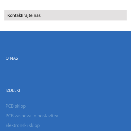
Kontaktirajte nas
O NAS
IZDELKI
PCB sklop
PCB zasnova in postavitev
Elektronski sklop