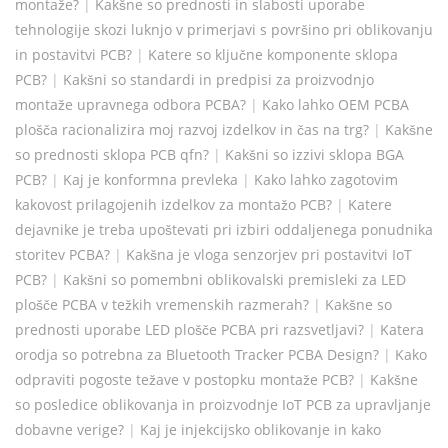
montaže?
|
Kakšne so prednosti in slabosti uporabe
tehnologije skozi luknjo v primerjavi s površino pri oblikovanju
in postavitvi PCB?
|
Katere so ključne komponente sklopa
PCB?
|
Kakšni so standardi in predpisi za proizvodnjo
montaže upravnega odbora PCBA?
|
Kako lahko OEM PCBA
plošča racionalizira moj razvoj izdelkov in čas na trg?
|
Kakšne
so prednosti sklopa PCB qfn?
|
Kakšni so izzivi sklopa BGA
PCB?
|
Kaj je konformna prevleka
|
Kako lahko zagotovim
kakovost prilagojenih izdelkov za montažo PCB?
|
Katere
dejavnike je treba upoštevati pri izbiri oddaljenega ponudnika
storitev PCBA?
|
Kakšna je vloga senzorjev pri postavitvi IoT
PCB?
|
Kakšni so pomembni oblikovalski premisleki za LED
plošče PCBA v težkih vremenskih razmerah?
|
Kakšne so
prednosti uporabe LED plošče PCBA pri razsvetljavi?
|
Katera
orodja so potrebna za Bluetooth Tracker PCBA Design?
|
Kako
odpraviti pogoste težave v postopku montaže PCB?
|
Kakšne
so posledice oblikovanja in proizvodnje IoT PCB za upravljanje
dobavne verige?
|
Kaj je injekcijsko oblikovanje in kako